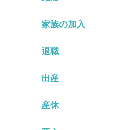
家族の加入
退職
出産
産休